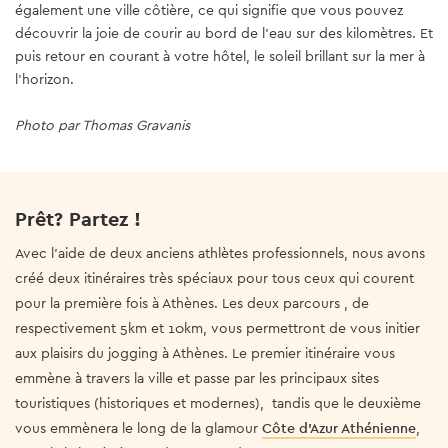
également une ville côtière, ce qui signifie que vous pouvez
chaudes, avec des températures autour de 20 C°, d'Octobre à
découvrir la joie de courir au bord de l'eau sur des kilomètres. Et
Décembre. Février et Mars sont souvent notre « saison des
puis retour en courant à votre hôtel, le soleil brillant sur la mer à
pluies », mais la pluie à Athènes dure rarement plus d'un jour,
l’horizon.
voire plus d'une heure !
Photo par Thomas Gravanis
Photo par Thomas Gravanis
Prêt? Partez !
Avec l'aide de deux anciens athlètes professionnels, nous avons
créé deux itinéraires très spéciaux pour tous ceux qui courent
pour la première fois à Athènes. Les deux parcours , de
respectivement 5km et 10km, vous permettront de vous initier
aux plaisirs du jogging à Athènes. Le premier itinéraire vous
emmène à travers la ville et passe par les principaux sites
touristiques (historiques et modernes), tandis que le deuxième
vous emmènera le long de la glamour
Côte d’Azur Athénienne
,