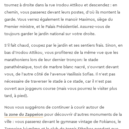
tournez à droite dans la rue Irodou Attikou et descendez : en
chemin, vous passerez devant leurs postes, d’où ils montent la
garde. Vous verrez également le manoir Maximos, siège du
Premier ministre, et le Palais Présidentiel. Assurez-vous de
toujours garder le jardin national sur votre droite.
S'il fait chaud, coupez par le jardin et ses sentiers frais. Sinon, en
bas d'Irodou Attikou, vous profiterez de la même vue que les
marathoniens lors de leur dernier tronçon: le stade
panathénaïque, tout de marbre blanc nacré, s'ouvrant devant
vous, de l'autre côté de l'avenue Vasilissis Sofias. Il n'est pas
nécessaire de traverser le stade à ce stade, car il n'est pas
ouvert aux joggeurs course (mais vous pourrez le visiter plus
tard, à pied).
Nous vous suggérons de continuer à courir autour de
la zone du Zappeion
pour découvrir d'autres monuments de la
ville : vous passerez devant le gymnase vintage de Fokianos, le
Zappeion lui-même et le club de tennis Ethnikos pendant que