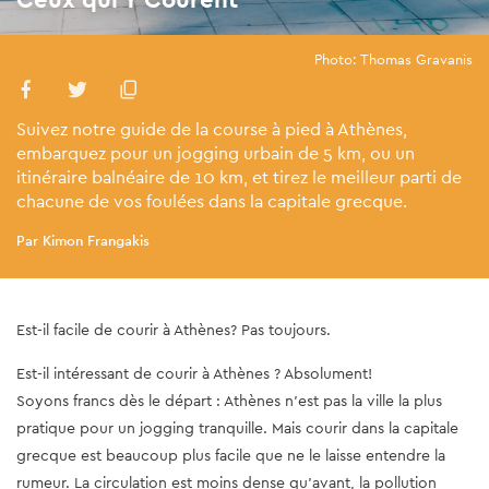
Photo: Thomas Gravanis
Suivez notre guide de la course à pied à Athènes,
embarquez pour un jogging urbain de 5 km, ou un
itinéraire balnéaire de 10 km, et tirez le meilleur parti de
chacune de vos foulées dans la capitale grecque.
Par Kimon Frangakis
Est-il facile de courir à Athènes? Pas toujours.
Est-il intéressant de courir à Athènes ? Absolument!
Soyons francs dès le départ : Athènes n'est pas la ville la plus
pratique pour un jogging tranquille. Mais courir dans la capitale
grecque est beaucoup plus facile que ne le laisse entendre la
rumeur. La circulation est moins dense qu'avant, la pollution