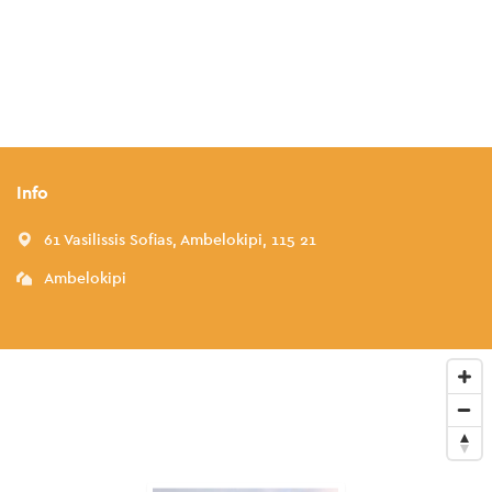
Info
61 Vasilissis Sofias, Ambelokipi, 115 21
Ambelokipi