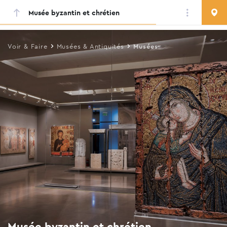
Musée byzantin et chrétien
Skip
to
main
Voir & Faire
Musées & Antiquités
Musées
content
Musée byzantin et chrétien