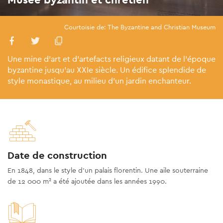
Courtoisie de: The Byzantine and Christian Museum
Une mine d'art et d'artefacts religieux datant de l'époque
byzantine jusqu'au XXIe siècle. Un édifice splendide de
style monastique, au milieu d’un jardin enchanteur.
Date de construction
En 1848, dans le style d'un palais florentin. Une aile souterraine
de 12 000 m² a été ajoutée dans les années 1990.