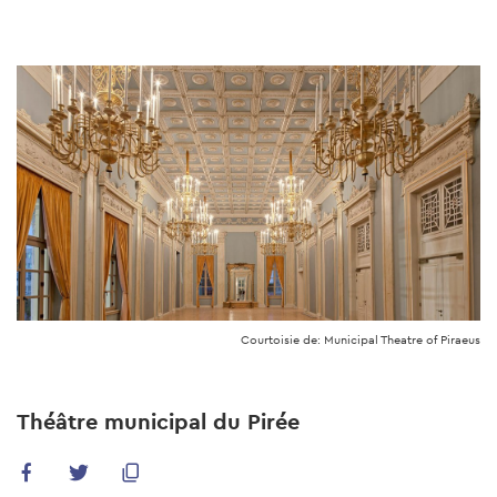
Skip
to
main
content
Courtoisie de: Municipal Theatre of Piraeus
Théâtre municipal du Pirée