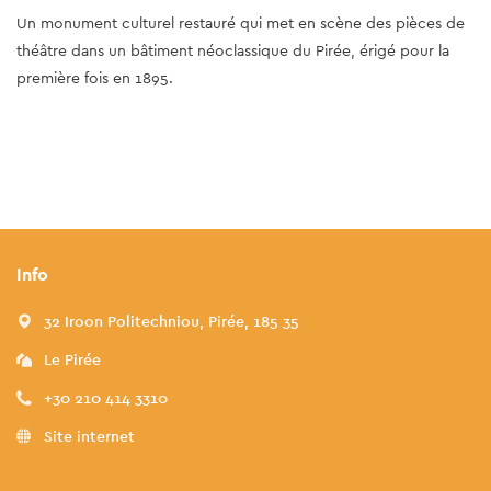
Un monument culturel restauré qui met en scène des pièces de
théâtre dans un bâtiment néoclassique du Pirée, érigé pour la
première fois en 1895.
Info
32 Iroon Politechniou, Pirée, 185 35
Le Pirée
+30 210 414 3310
Site internet