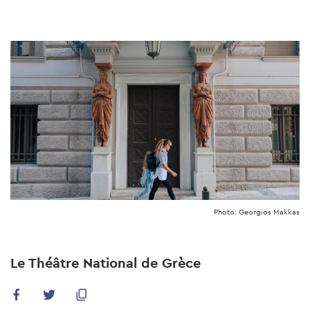
Skip
to
main
content
Photo: Georgios Makkas
Le Théâtre National de Grèce