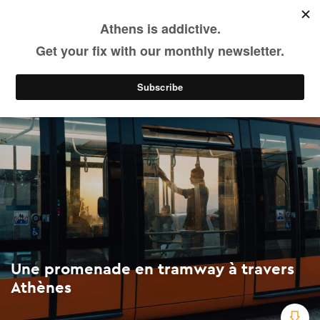
Une promenade en tramway à travers Athènes
Skip
to
main
Voir & Faire
Itinéraires
content
Une promenade en tramway à travers
Athènes
Do