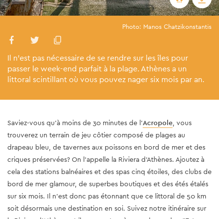
Photo: Manos Chatzikonstantis
Il n’est pas nécessaire de se rendre sur les îles pour
passer le week-end parfait à la plage. Athènes a un
littoral scintillant où vous pouvez nager six mois par an.
Saviez-vous qu’à moins de 30 minutes de l’
Acropole
, vous
trouverez un terrain de jeu côtier composé de plages au
drapeau bleu, de tavernes aux poissons en bord de mer et des
criques préservées? On l’appelle la Riviera d’Athènes. Ajoutez à
cela des stations balnéaires et des spas cinq étoiles, des clubs de
bord de mer glamour, de superbes boutiques et des étés étalés
sur six mois. Il n’est donc pas étonnant que ce littoral de 50 km
soit désormais une destination en soi. Suivez notre itinéraire sur