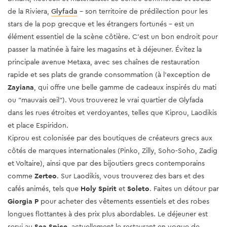
de la Riviera,
Glyfada
- son territoire de prédilection pour les
stars de la pop grecque et les étrangers fortunés - est un
élément essentiel de la scène côtière. C’est un bon endroit pour
passer la matinée à faire les magasins et à déjeuner. Évitez la
principale avenue Metaxa, avec ses chaînes de restauration
rapide et ses plats de grande consommation (à l'exception de
Zayiana
, qui offre une belle gamme de cadeaux inspirés du mati
ou "mauvais œil"). Vous trouverez le vrai quartier de Glyfada
dans les rues étroites et verdoyantes, telles que Kiprou, Laodikis
et place Espiridon.
Kiprou est colonisée par des boutiques de créateurs grecs aux
côtés de marques internationales (Pinko, Zilly, Soho-Soho, Zadig
et Voltaire), ainsi que par des bijoutiers grecs contemporains
comme
Zerteo
. Sur Laodikis, vous trouverez des bars et des
cafés animés, tels que
Holy Spirit
et
Soleto
. Faites un détour par
Giorgia P
pour acheter des vêtements essentiels et des robes
longues flottantes à des prix plus abordables. Le déjeuner est
servi au
Sea Spice
, actuellement le restaurant en vogue de