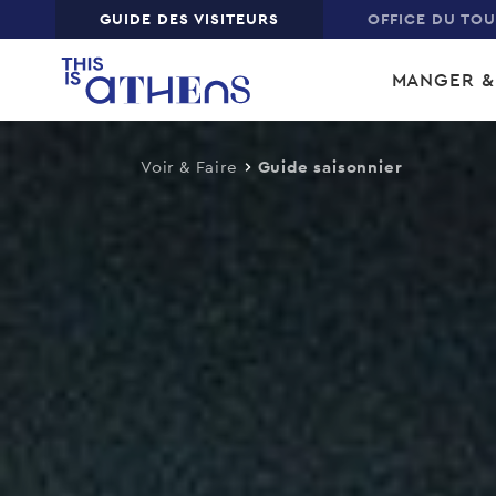
Top
GUIDE DES VISITEURS
OFFICE DU TO
Skip
Main
to
MANGER &
main
navi
content
Voir & Faire
Guide saisonnier