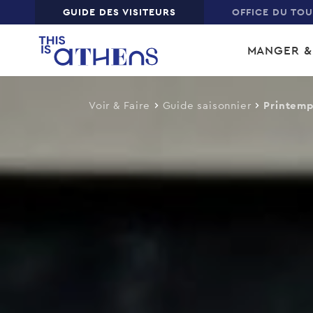
Top
GUIDE DES VISITEURS
OFFICE DU TO
Skip
Main
to
MANGER &
main
navi
content
Voir & Faire
Guide saisonnier
Printemp