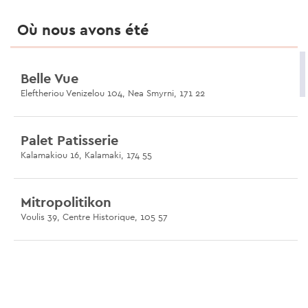
Où nous avons été
Belle Vue
Eleftheriou Venizelou 104, Nea Smyrni, 171 22
Palet Patisserie
Kalamakiou 16, Kalamaki, 174 55
Mitropolitikon
Voulis 39, Centre Historique, 105 57
Paradosiakon
60 Ag. Meletiou, Kypseli, 112 52