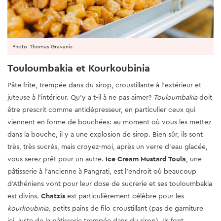
Photo: Thomas Gravanis
Touloumbakia et Kourkoubinia
Pâte frite, trempée dans du sirop, croustillante à l'extérieur et
juteuse à l'intérieur. Qu'y a t-il à ne pas aimer?
Touloumbakia
doit
être prescrit comme antidépresseur, en particulier ceux qui
viennent en forme de bouchées: au moment où vous les mettez
dans la bouche, il y a une explosion de sirop. Bien sûr, ils sont
très, très sucrés, mais croyez-moi, après un verre d'eau glacée,
vous serez prêt pour un autre.
Ice Cream Mustard Toula
, une
pâtisserie à l'ancienne à Pangrati, est l'endroit où beaucoup
d'Athéniens vont pour leur dose de sucrerie et ses touloumbakia
est divins.
Chatzis
est particulièrement célèbre pour les
kourkoubinia
, petits pains de filo croustillant (pas de garniture
ici, juste de la pâtisserie trempée dans du sirop). Ils font