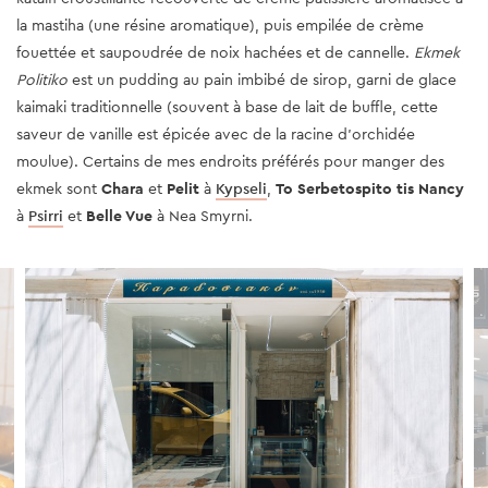
la mastiha (une résine aromatique), puis empilée de crème
fouettée et saupoudrée de noix hachées et de cannelle.
Ekmek
Politiko
est un pudding au pain imbibé de sirop, garni de glace
kaimaki traditionnelle (souvent à base de lait de buffle, cette
saveur de vanille est épicée avec de la racine d'orchidée
moulue). Certains de mes endroits préférés pour manger des
ekmek sont
Chara
et
Pelit
à
Kypseli
,
To Serbetospito tis Nancy
à
Psirri
et
Belle Vue
à Nea Smyrni.