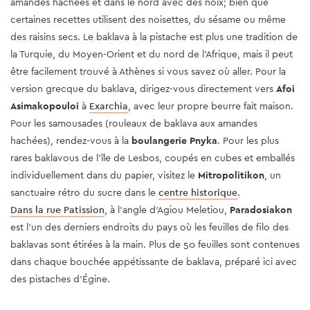
amandes hachées et dans le nord avec des noix; bien que
certaines recettes utilisent des noisettes, du sésame ou même
des raisins secs. Le baklava à la pistache est plus une tradition de
la Turquie, du Moyen-Orient et du nord de l'Afrique, mais il peut
être facilement trouvé à Athènes si vous savez où aller. Pour la
version grecque du baklava, dirigez-vous directement vers
Afoi
Asimakopouloi
à
Exarchia
, avec leur propre beurre fait maison.
Pour les samousades (rouleaux de baklava aux amandes
hachées), rendez-vous à la
boulangerie Pnyka
. Pour les plus
rares baklavous de l'île de Lesbos, coupés en cubes et emballés
individuellement dans du papier, visitez le
Mitropolitikon
, un
sanctuaire rétro du sucre dans le
centre historique
.
Dans la rue Patission
, à l'angle d'Agiou Meletiou,
Paradosiakon
est l'un des derniers endroits du pays où les feuilles de filo des
baklavas sont étirées à la main. Plus de 50 feuilles sont contenues
dans chaque bouchée appétissante de baklava, préparé ici avec
des pistaches d'Égine.