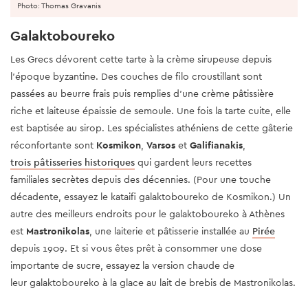
Photo: Thomas Gravanis
Galaktoboureko
Les Grecs dévorent cette tarte à la crème sirupeuse depuis
l'époque byzantine. Des couches de filo croustillant sont
passées au beurre frais puis remplies d'une crème pâtissière
riche et laiteuse épaissie de semoule. Une fois la tarte cuite, elle
est baptisée au sirop. Les spécialistes athéniens de cette gâterie
réconfortante sont
Kosmikon
,
Varsos
et
Galifianakis
,
trois pâtisseries historiques
qui gardent leurs recettes
familiales secrètes depuis des décennies. (Pour une touche
décadente, essayez le kataifi galaktoboureko de Kosmikon.) Un
autre des meilleurs endroits pour le galaktoboureko à Athènes
est
Mastronikolas
, une laiterie et pâtisserie installée au
Pirée
depuis 1909. Et si vous êtes prêt à consommer une dose
importante de sucre, essayez la version chaude de
leur galaktoboureko à la glace au lait de brebis de Mastronikolas.