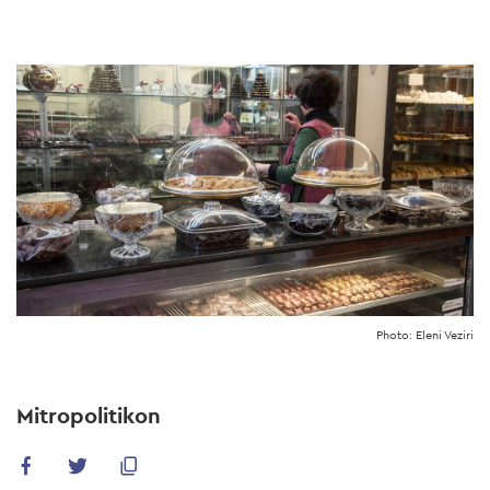
Skip
to
main
content
Photo: Eleni Veziri
Mitropolitikon