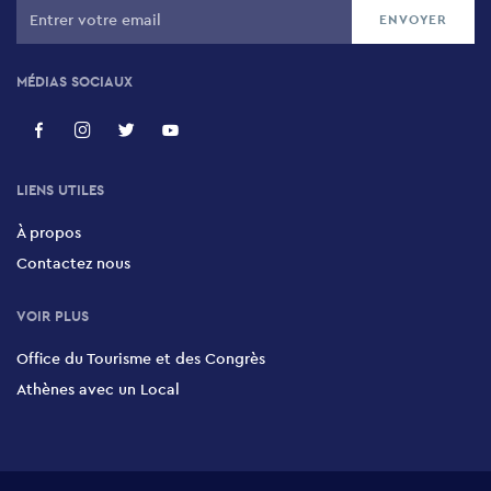
Artizan Bistrot
MÉDIAS SOCIAUX
12 Lekka, Historic Centre, 105 62
LIENS UTILES
À propos
Contactez nous
VOIR PLUS
Office du Tourisme et des Congrès
Athènes avec un Local