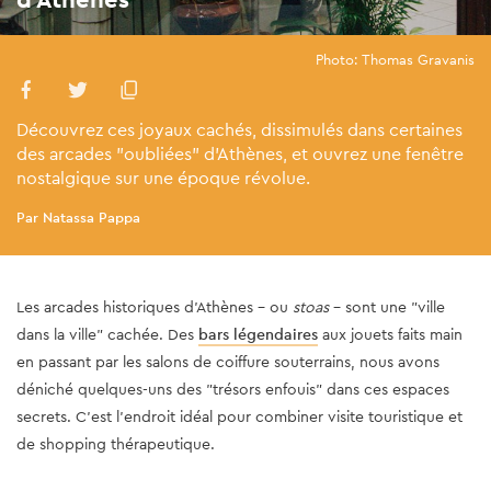
Photo: Thomas Gravanis
Découvrez ces joyaux cachés, dissimulés dans certaines
des arcades "oubliées" d'Athènes, et ouvrez une fenêtre
nostalgique sur une époque révolue.
Par Natassa Pappa
Les arcades historiques d'Athènes - ou
stoas
- sont une "ville
dans la ville" cachée. Des
bars légendaires
aux jouets faits main
en passant par les salons de coiffure souterrains, nous avons
déniché quelques-uns des "trésors enfouis" dans ces espaces
secrets. C'est l'endroit idéal pour combiner visite touristique et
de shopping thérapeutique.