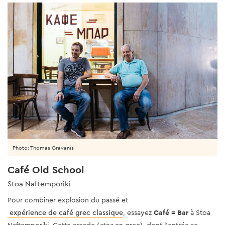
Photo: Thomas Gravanis
Café Old School
Stoa Naftemporiki
Pour combiner explosion du passé et
expérience de café grec classique
, essayez
Café = Bar
à Stoa
Naftemporiki. Cette arcade (
stoa
en grec), dont l'entrée se