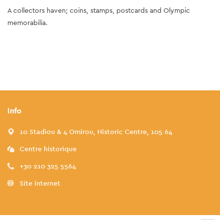
A collectors haven; coins, stamps, postcards and Olympic
memorabilia.
Info
10 Stadiou & 4 Omirou, Historic Centre, 105 64
Centre historique
+30 210 325 5564
Site internet