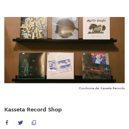
Skip
to
main
content
Courtoisie de: Kasseta Records
Kasseta Record Shop