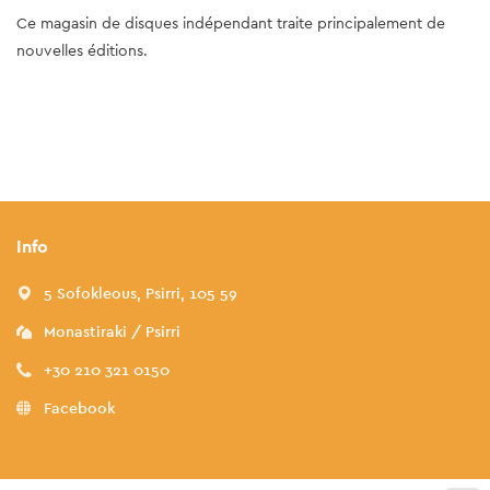
Ce magasin de disques indépendant traite principalement de
nouvelles éditions.
Info
5 Sofokleous, Psirri, 105 59
Monastiraki / Psirri
+30 210 321 0150
Facebook