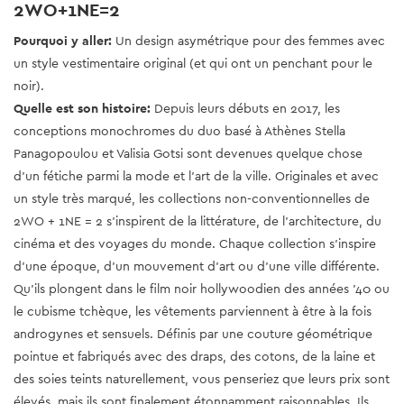
2WO+1NE=2
Pourquoi y aller:
Un design asymétrique pour des femmes avec
un style vestimentaire original (et qui ont un penchant pour le
noir).
Quelle est son histoire:
Depuis leurs débuts en 2017, les
conceptions monochromes du duo basé à Athènes Stella
Panagopoulou et Valisia Gotsi sont devenues quelque chose
d'un fétiche parmi la mode et l'art de la ville. Originales et avec
un style très marqué, les collections non-conventionnelles de
2WO + 1NE = 2 s’inspirent de la littérature, de l’architecture, du
cinéma et des voyages du monde. Chaque collection s'inspire
d'une époque, d'un mouvement d'art ou d'une ville différente.
Qu'ils plongent dans le film noir hollywoodien des années '40 ou
le cubisme tchèque, les vêtements parviennent à être à la fois
androgynes et sensuels. Définis par une couture géométrique
pointue et fabriqués avec des draps, des cotons, de la laine et
des soies teints naturellement, vous penseriez que leurs prix sont
élevés, mais ils sont finalement étonnamment raisonnables. Ils