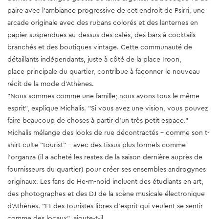
paire avec l'ambiance progressive de cet endroit de Psirri, une
arcade originale avec des rubans colorés et des lanternes en
papier suspendues au-dessus des cafés, des bars à cocktails
branchés et des boutiques vintage. Cette communauté de
détaillants indépendants, juste à côté de la place Iroon,
place principale du quartier, contribue à façonner le nouveau
récit de la mode d'Athènes.
"Nous sommes comme une famille; nous avons tous le même
esprit", explique Michalis. "Si vous avez une vision, vous pouvez
faire beaucoup de choses à partir d'un très petit espace."
Michalis mélange des looks de rue décontractés - comme son t-
shirt culte "tourist" - avec des tissus plus formels comme
l'organza (il a acheté les restes de la saison dernière auprès de
fournisseurs du quartier) pour créer ses ensembles androgynes
originaux. Les fans de He-m-noid incluent des étudiants en art,
des photographes et des DJ de la scène musicale électronique
d'Athènes. "Et des touristes libres d'esprit qui veulent se sentir
comme des locaux", ajoute-t-il.