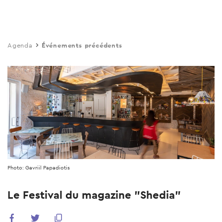
Skip
to
main
Agenda
Événements précédents
content
Photo: Gavriil Papadiotis
Le Festival du magazine "Shedia"