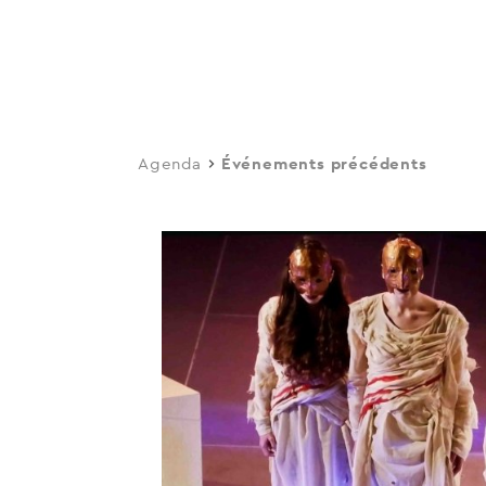
navi
Skip
to
main
content
Agenda
Événements précédents