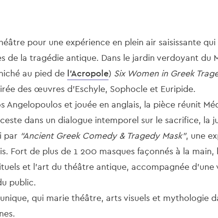
éâtre pour une expérience en plein air saisissante qui
 de la tragédie antique. Dans le jardin verdoyant du 
(niché au pied de
l’Acropole
)
Six Women in Greek Trag
pirée des œuvres d’Eschyle, Sophocle et Euripide.
 Angelopoulos et jouée en anglais, la pièce réunit Méd
este dans un dialogue intemporel sur le sacrifice, la ju
i par
“Ancient Greek Comedy & Tragedy Mask”
, une ex
is. Fort de plus de 1 200 masques façonnés à la main, l’
ituels et l’art du théâtre antique, accompagnée d’une v
du public.
unique, qui marie théâtre, arts visuels et mythologie d
nes.