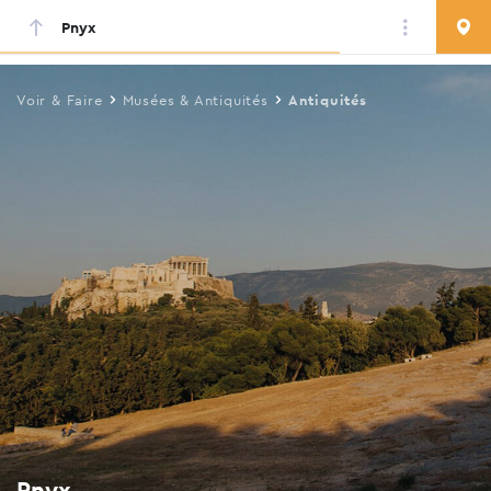
Pnyx
Skip
to
main
Voir & Faire
Musées & Antiquités
Antiquités
content
Pnyx