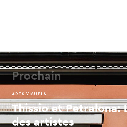
Prochain
ARTS VISUELS
Thissio et Petralona
des artistes