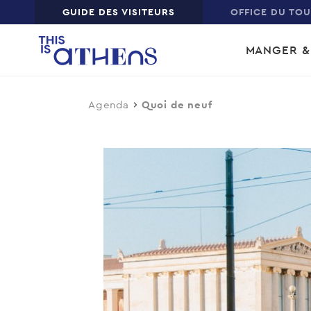
Top
GUIDE DES VISITEURS
OFFICE DU TO
Skip
Main
to
MANGER &
main
navi
content
Agenda
Quoi de neuf