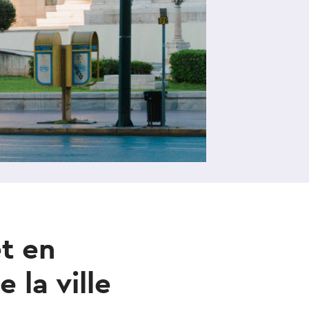
t en
 la ville