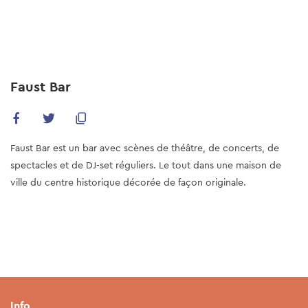
Skip
to
main
content
Faust Bar
Faust Bar est un bar avec scènes de théâtre, de concerts, de
spectacles et de DJ-set réguliers. Le tout dans une maison de
ville du centre historique décorée de façon originale.
Info