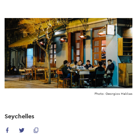
Skip
to
main
content
Photo: Georgios Makkas
Seychelles