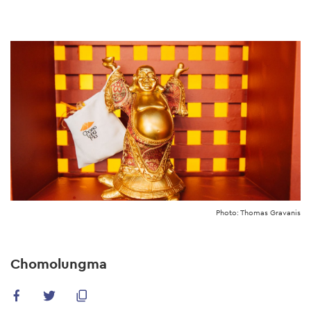
Skip
to
main
content
Photo: Thomas Gravanis
Chomolungma