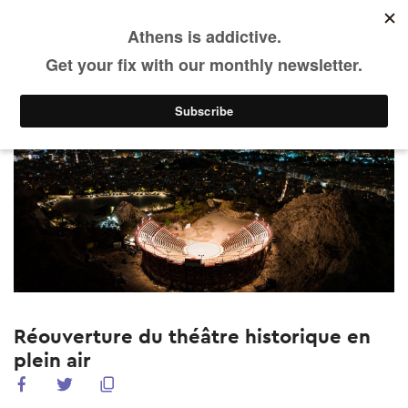
FR
Skip
to
main
Agenda
Quoi de neuf
content
Réouverture du théâtre historique en
plein air