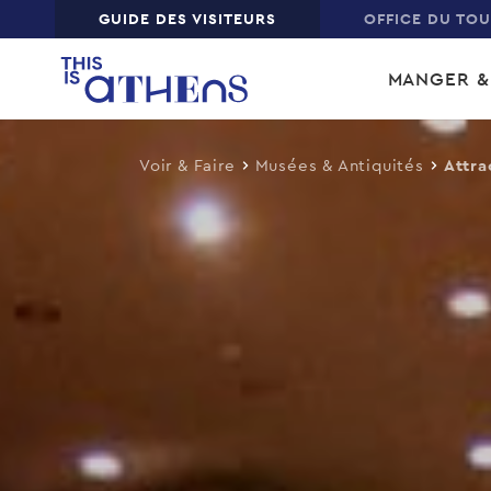
Top
GUIDE DES VISITEURS
OFFICE DU TO
Skip
Main
to
MANGER &
main
navi
content
Voir & Faire
Musées & Antiquités
Attra