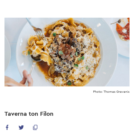
Skip
to
main
content
Photo: Thomas Gravanis
Taverna ton Filon