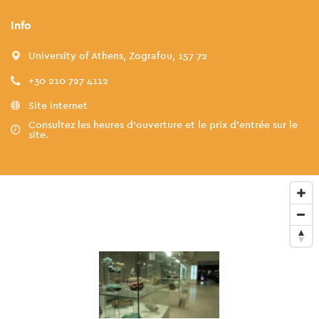
Info
University of Athens, Zografou, 157 72
+30 210 727 4112
Site internet
Consultez les heures d'ouverture et le prix d'entrée sur le
site.