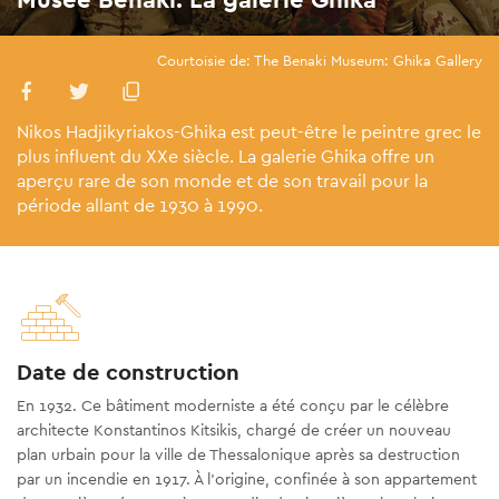
Courtoisie de: The Benaki Museum: Ghika Gallery
Nikos Hadjikyriakos-Ghika est peut-être le peintre grec le
plus influent du XXe siècle. La galerie Ghika offre un
aperçu rare de son monde et de son travail pour la
période allant de 1930 à 1990.
Date de construction
En 1932. Ce bâtiment moderniste a été conçu par le célèbre
architecte Konstantinos Kitsikis, chargé de créer un nouveau
plan urbain pour la ville de Thessalonique après sa destruction
par un incendie en 1917. À l'origine, confinée à son appartement