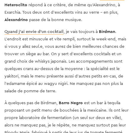
Heteroclito
répond à ce critère, de même qu’Alexandrino, à
Exarchia. Tous deux ont d’excellents vins au verre – en plus,
Alexandrino
passe de la bonne musique.
Quand j’ai envie d’un cocktail
, je vais toujours à
Birdman
.
L’endroit est minuscule et vite rempli, surtout le week-end, mais
si vous y allez seul.e, vous aurez de bien meilleures chances de
trouver un siège au bar. On y sert d’excellents cocktails et un
grand choix de whiskys japonais. Les accompagnements sont
quelques crans au-dessus de la moyenne : la spécialité est le
yakitori, mais le menu présente aussi d’autres petits en-cas, de
l’edamame épicé au wagyu nigiri. Ne manquez pas non plus la
salade de pomme de terre.
À quelques pas de Birdman,
Barro Negro
est un bar à tequila
proposant un petit menu de bouchées à la mexicaine. Ils ont leur
propre laboratoire de fermentation (un seul sur deux en ville),
alors ne manquez pas, je le répète, ne manquez surtout pas leur
Bloody Maria, fabriqué à partir de leur jus de tomate fermenté.