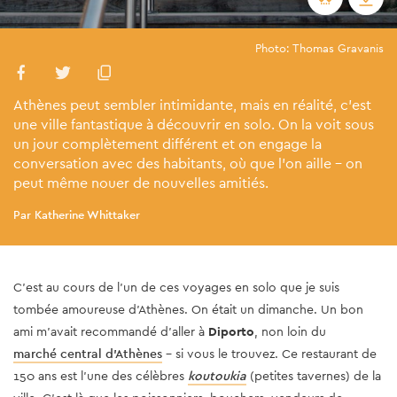
Photo: Thomas Gravanis
Athènes peut sembler intimidante, mais en réalité, c’est
une ville fantastique à découvrir en solo. On la voit sous
un jour complètement différent et on engage la
conversation avec des habitants, où que l’on aille – on
peut même nouer de nouvelles amitiés.
Par Katherine Whittaker
C’est au cours de l’un de ces voyages en solo que je suis
tombée amoureuse d’Athènes. On était un dimanche. Un bon
ami m’avait recommandé d’aller à
Diporto
, non loin du
marché central d’Athènes
– si vous le trouvez. Ce restaurant de
150 ans est l’une des célèbres
koutoukia
(petites tavernes) de la