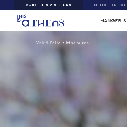
Top
GUIDE DES VISITEURS
OFFICE DU TO
Skip
Main
to
MANGER &
main
navi
content
Voir & Faire
Itinéraires