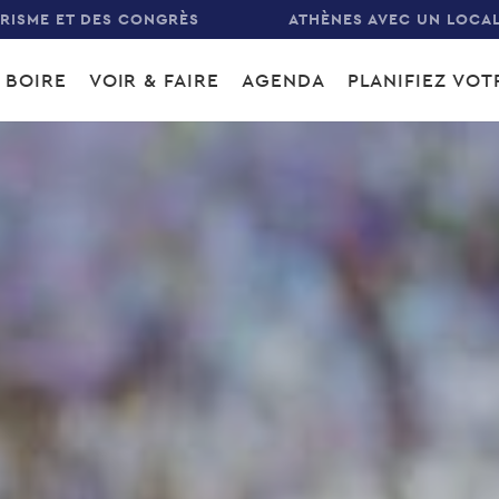
URISME ET DES CONGRÈS
ATHÈNES AVEC UN LOCA
 BOIRE
VOIR & FAIRE
AGENDA
PLANIFIEZ VO
gation