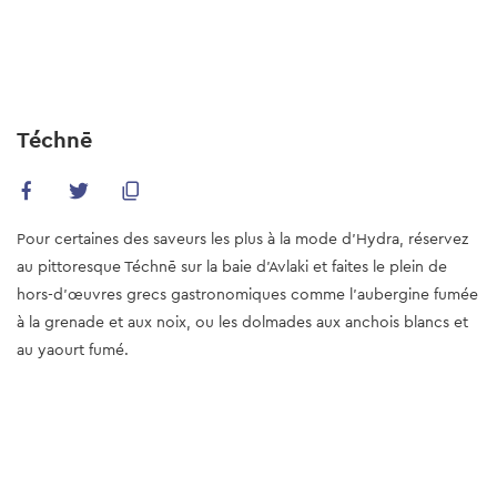
Skip
to
main
content
Téchnē
Pour certaines des saveurs les plus à la mode d'Hydra, réservez
au pittoresque Téchnē sur la baie d'Avlaki et faites le plein de
hors-d'œuvres grecs gastronomiques comme l'aubergine fumée
à la grenade et aux noix, ou les dolmades aux anchois blancs et
au yaourt fumé.