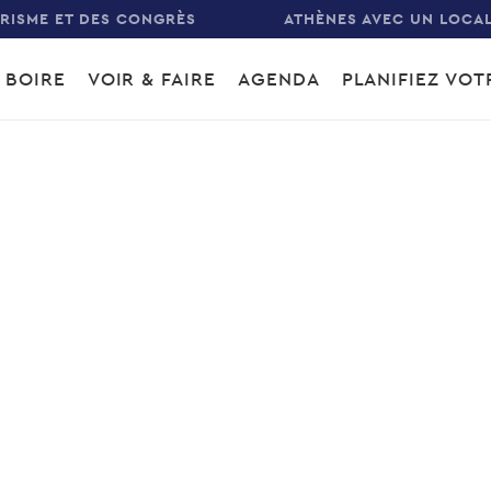
URISME ET DES CONGRÈS
ATHÈNES AVEC UN LOCA
 BOIRE
VOIR & FAIRE
AGENDA
PLANIFIEZ VO
gation