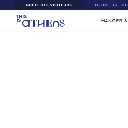
Top
GUIDE DES VISITEURS
OFFICE DU TO
Skip
Main
to
MANGER &
main
navi
content