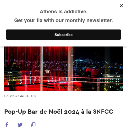
Skip
to
main
Agenda
Événements précédents
content
Courtoisie de: SNFCC
Pop-Up Bar de Noël 2024 à la SNFCC