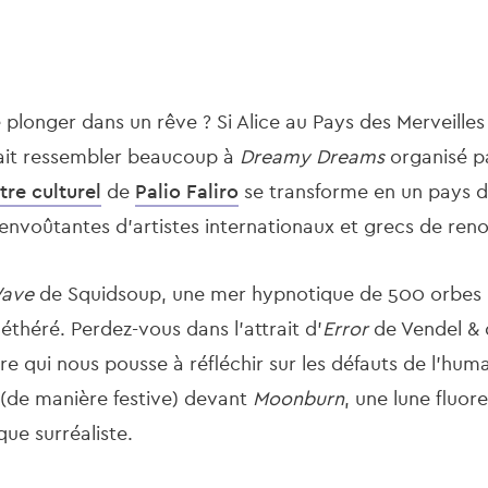
plonger dans un rêve ? Si Alice au Pays des Merveilles
rait ressembler beaucoup à
Dreamy Dreams
organisé p
tre culturel
de
Palio Faliro
se transforme en un pays d
envoûtantes d'artistes internationaux et grecs de r
ave
de Squidsoup, une mer hypnotique de 500 orbes 
théré. Perdez-vous dans l'attrait d'
Error
de Vendel & d
e qui nous pousse à réfléchir sur les défauts de l'human
 (de manière festive) devant
Moonburn
, une lune fluor
que surréaliste.