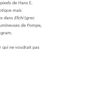
pixels de Hans E.
otique mais
ées dans
Efchi
(grec
 lumineuses de Pompe,
tagram.
ar qui ne voudrait pas