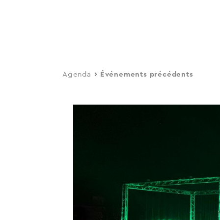
navi
Skip
to
main
content
Agenda
Événements précédents