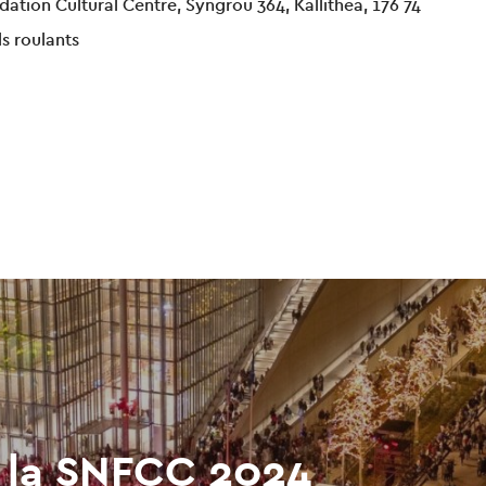
ation Cultural Centre, Syngrou 364, Kallithea, 176 74
ls roulants
 la SNFCC 2024