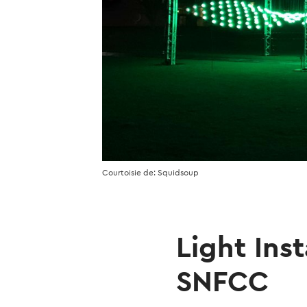
Courtoisie de: Squidsoup
Light Inst
SNFCC