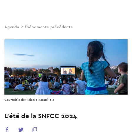
Skip
to
main
Agenda
Événements précédents
content
Courtoisie de: Pelagia Karanikola
L’été de la SNFCC 2024