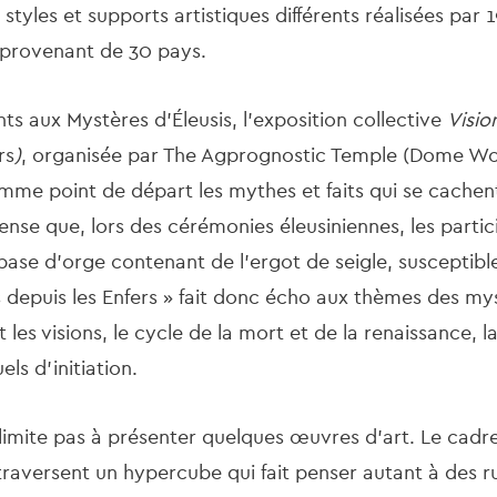
17 styles et supports artistiques différents réalisées par 
x provenant de 30 pays.
s aux Mystères d'Éleusis, l'exposition collective
Visio
rs
)
, organisée par The Agprognostic Temple (Dome W
mme point de départ les mythes et faits qui se cachent
ense que, lors des cérémonies éleusiniennes, les parti
base d'orge contenant de l'ergot de seigle, susceptib
ns depuis les Enfers » fait donc écho aux thèmes des mys
 les visions, le cycle de la mort et de la renaissance, la 
uels d'initiation.
 limite pas à présenter quelques œuvres d'art. Le cadr
rs traversent un hypercube qui fait penser autant à des 