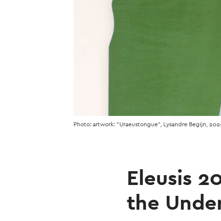
Photo: artwork: "Uraeustongue", Lysandre Begijn, 202
Eleusis 2
the Unde