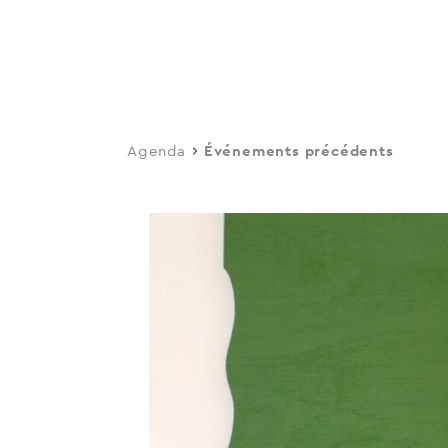
navi
Skip
to
main
content
Agenda
Événements précédents