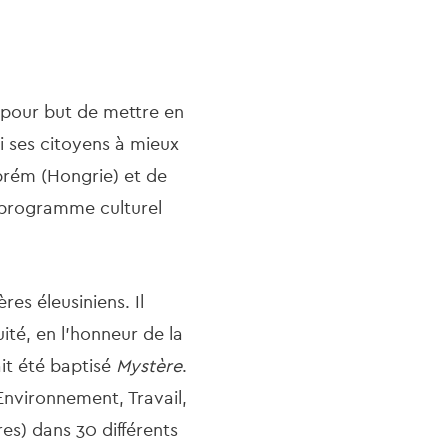
t pour but de mettre en
si ses citoyens à mieux
zprém (Hongrie) et de
e programme culturel
res éleusiniens. Il
uité, en l'honneur de la
it été baptisé
Mystère
.
 Environnement, Travail,
s) dans 30 différents