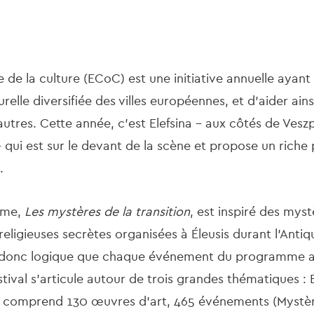
 de la culture (ECoC) est une initiative annuelle ayan
urelle diversifiée des villes européennes, et d'aider ain
x autres. Cette année, c’est Elefsina - aux côtés de Ves
 qui est sur le devant de la scène et propose un rich
e.
mme,
Les mystères de la transition
, est inspiré des mystè
religieuses secrètes organisées à Éleusis durant l'Antiq
t donc logique que chaque événement du programme a
stival s'articule autour de trois grandes thématiques :
Il comprend 130 œuvres d'art, 465 événements (Mystère