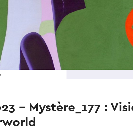
2
023 - Mystère_177 : Vis
rworld