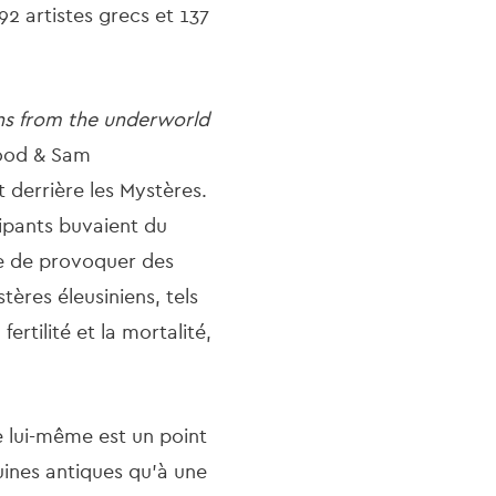
192 artistes grecs et 137
ns from the underworld
ood & Sam
 derrière les Mystères.
cipants buvaient du
le de provoquer des
tères éleusiniens, tels
fertilité et la mortalité,
e lui-même est un point
ruines antiques qu'à une