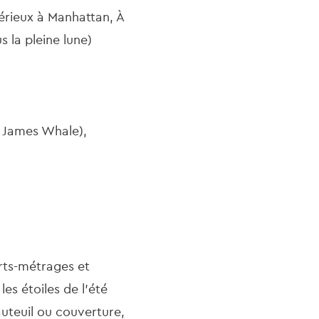
térieux à Manhattan, À
s la pleine lune)
à James Whale),
urts-métrages et
es étoiles de l’été
fauteuil ou couverture,