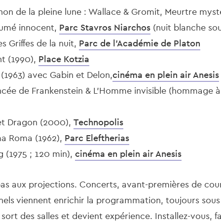
thon de la pleine lune : Wallace & Gromit, Meurtre mys
sumé innocent,
Parc Stavros Niarchos
(nuit blanche sou
es Griffes de la nuit,
Parc de l’Académie de Platon
nt (1990),
Place Kotzia
e (1963) avec Gabin et Delon,
cinéma en plein air Anesis
Fiancée de Frankenstein & L’Homme invisible (hommage 
e et Dragon (2000),
Technopolis
mma Roma (1962),
Parc Eleftherias
g (1975 ; 120 min),
cinéma en plein air Anesis
e pas aux projections. Concerts, avant-premières de co
ls viennent enrichir la programmation, toujours sous l
 sort des salles et devient expérience. Installez-vous, 