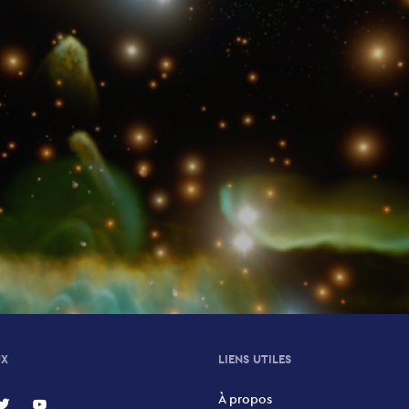
UX
LIENS UTILES
À propos