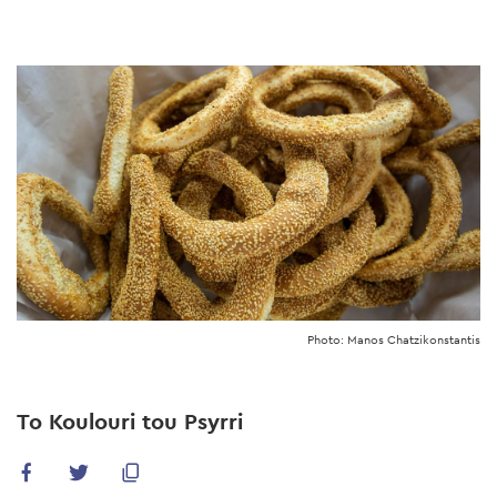
Skip
to
main
content
Photo: Manos Chatzikonstantis
To Koulouri tou Psyrri