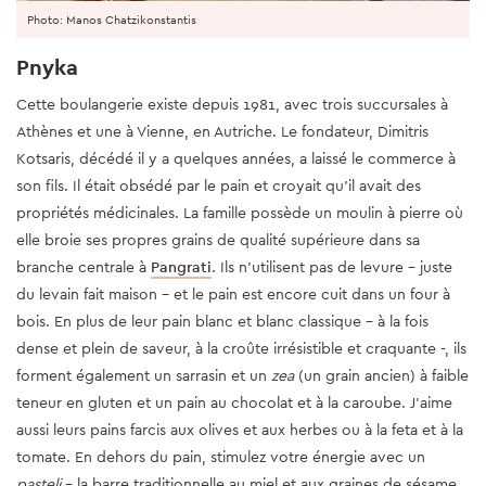
Photo: Manos Chatzikonstantis
Pnyka
Cette boulangerie existe depuis 1981, avec trois succursales à
Athènes et une à Vienne, en Autriche. Le fondateur, Dimitris
Kotsaris, décédé il y a quelques années, a laissé le commerce à
son fils. Il était obsédé par le pain et croyait qu'il avait des
propriétés médicinales. La famille possède un moulin à pierre où
elle broie ses propres grains de qualité supérieure dans sa
branche centrale à
Pangrati
. Ils n'utilisent pas de levure - juste
du levain fait maison - et le pain est encore cuit dans un four à
bois. En plus de leur pain blanc et blanc classique - à la fois
dense et plein de saveur, à la croûte irrésistible et craquante -, ils
forment également un sarrasin et un
zea
(un grain ancien) à faible
teneur en gluten et un pain au chocolat et à la caroube. J'aime
aussi leurs pains farcis aux olives et aux herbes ou à la feta et à la
tomate. En dehors du pain, stimulez votre énergie avec un
pasteli
- la barre traditionnelle au miel et aux graines de sésame,