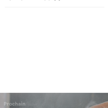
Pnyka Exarchia
26 Tositsa, Exarchia, 106 83
Mama Psomi
42 Zaharitsa, Koukaki, 117 41
To Koulouri tou Psyrri
23 Karaiskaki, Psirri, 105 54
Boulangerie Lykavittos
59 Dinokratous, Kolonaki, 106 76
Prochain