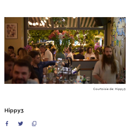
Skip
to
main
content
Courtoisie de: Hippy3
Hippy3