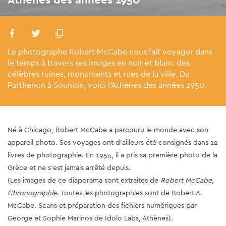
Le photographe Robert McCabe nous fait voyager dans
le temps à travers ses images en noir et blanc des
célèbres ruines, monuments et rues de la ville. Du
Parthénon à Sounion, voici l'Athènes des années 1950.
Né à Chicago, Robert McCabe a parcouru le monde avec son
appareil photo. Ses voyages ont d'ailleurs été consignés dans 12
livres de photographie. En 1954, il a pris sa première photo de la
Grèce et ne s'est jamais arrêté depuis.
(Les images de ce diaporama sont extraites de
Robert McCabe,
Chronographie
. Toutes les photographies sont de Robert A.
McCabe. Scans et préparation des fichiers numériques par
George et Sophie Marinos de Idolo Labs, Athènes).