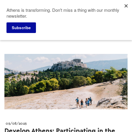
Skip
Athens is transforming. Don't miss a thing with our monthly
to
newsletter.
main
content
Press corner
Press releases
Subscribe
05/08/2025
Develop Athens: Participating in the