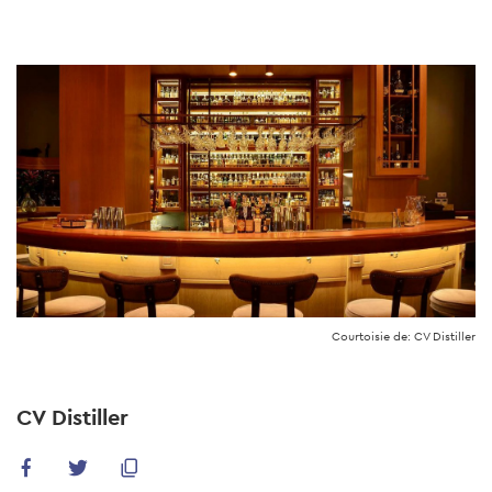
Skip
to
main
content
Courtoisie de: CV Distiller
CV Distiller