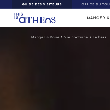
Top
GUIDE DES VISITEURS
OFFICE DU TO
Skip
Main
to
MANGER &
main
navi
content
Manger & Boire
Vie nocturne
Le bars