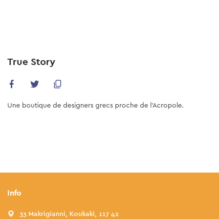
Skip
to
main
content
True Story
Une boutique de designers grecs proche de l'Acropole.
Info
33 Makrigianni, Koukaki, 117 42