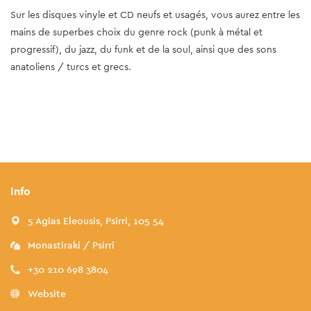
Sur les disques vinyle et CD neufs et usagés, vous aurez entre les
mains de superbes choix du genre rock (punk à métal et
progressif), du jazz, du funk et de la soul, ainsi que des sons
anatoliens / turcs et grecs.
Info
5 Agias Eleousis, Psirri, 105 54
Monastiraki / Psirri
+30 210 698 3804
Website