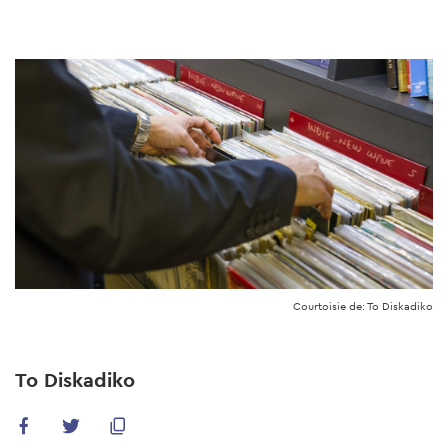
Skip
to
main
content
Courtoisie de: To Diskadiko
To Diskadiko