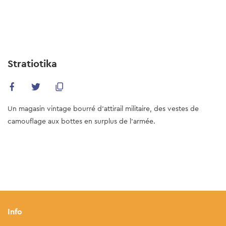
Skip
to
main
content
Stratiotika
Un magasin vintage bourré d’attirail militaire, des vestes de
camouflage aux bottes en surplus de l’armée.
Info