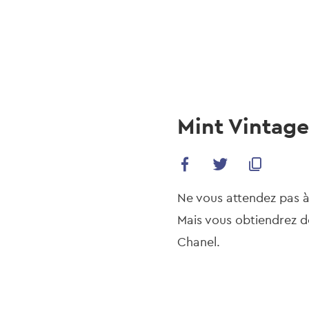
navi
Skip
to
main
content
Mint Vintag
Ne vous attendez pas à
Mais vous obtiendrez d
Chanel.