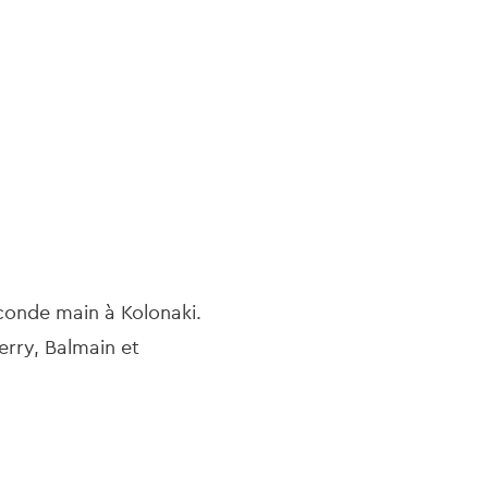
seco
conde main à Kolonaki.
rry, Balmain et