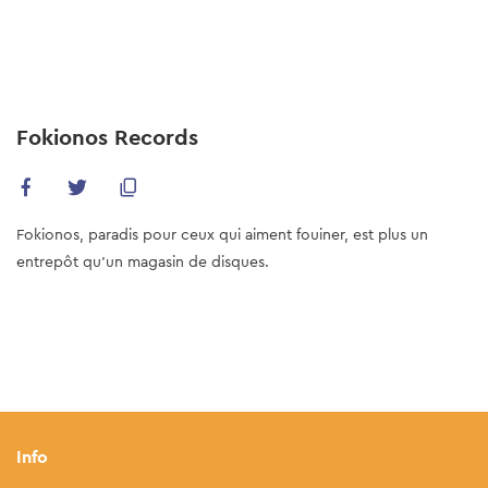
Skip
to
main
content
Fokionos Records
Fokionos, paradis pour ceux qui aiment fouiner, est plus un
entrepôt qu'un magasin de disques.
Info