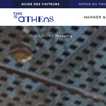
Top
GUIDE DES VISITEURS
OFFICE DU TO
Skip
Main
to
MANGER &
main
navi
content
Voir & Faire
Shopping