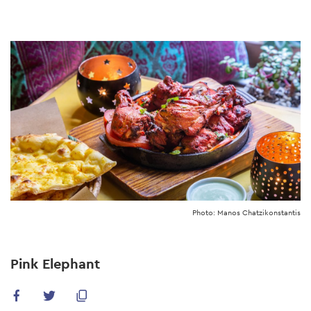
Skip
to
main
content
Photo: Manos Chatzikonstantis
Pink Elephant